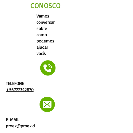
CONOSCO
Vamos
conversar
sobre
como
podemos
ajudar
você.
TELEFONE
+56722342870
E-MAIL
proex@proex.cl